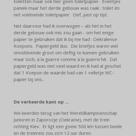
toiletten maar ook hier geen toiletpapier. Eventjes
paniek maar het derde gebouw was raak : toilet èn
net voldoende toiletpapier. Oef, juist op tijd.
Net daarvoor had ik overwogen – als het in het
derde gebouw ook mis zou gaan - om het enige
papier te gebruiken dat ik bij me had : Oekraîense
Koepons. Papiergeld dus. Die briefjes waren wel
onvoldoende groot om deftig te kunnen gebruiken
maar toch, à la guerre comme à la guerre hé. Dat
papiergeld was niet veel waard en ik had al geschat
dat 1 Koepon de waarde had van 1 velletje WC-
papier bij ons…
De verkeerde kant op …
We keerden terug van het Wereldkampioenschap
Junioren in Zaporozje (Oekraïne), met de trein
richting Kiev. Er ligt een goeie 500 km tussen beide
en de treinreis zou zo’n 12 uur duren.