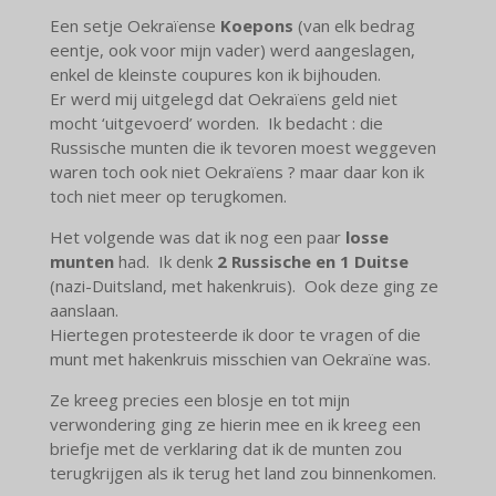
Een setje Oekraïense
Koepons
(van elk bedrag
eentje, ook voor mijn vader) werd aangeslagen,
enkel de kleinste coupures kon ik bijhouden.
Er werd mij uitgelegd dat Oekraïens geld niet
mocht ‘uitgevoerd’ worden. Ik bedacht : die
Russische munten die ik tevoren moest weggeven
waren toch ook niet Oekraïens ? maar daar kon ik
toch niet meer op terugkomen.
Het volgende was dat ik nog een paar
losse
munten
had. Ik denk
2 Russische en 1 Duitse
(nazi-Duitsland, met hakenkruis). Ook deze ging ze
aanslaan.
Hiertegen protesteerde ik door te vragen of die
munt met hakenkruis misschien van Oekraïne was.
Ze kreeg precies een blosje en tot mijn
verwondering ging ze hierin mee en ik kreeg een
briefje met de verklaring dat ik de munten zou
terugkrijgen als ik terug het land zou binnenkomen.