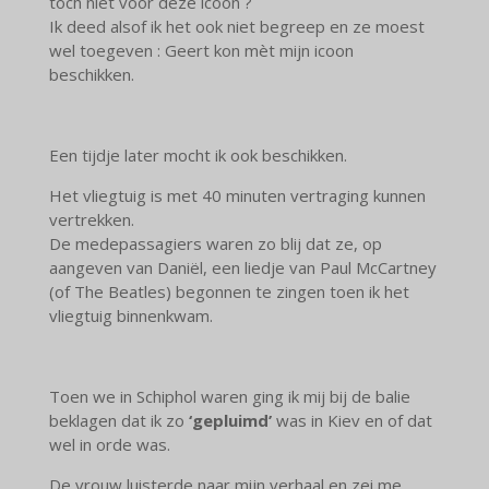
toch niet voor deze icoon ?
Ik deed alsof ik het ook niet begreep en ze moest
wel toegeven : Geert kon mèt mijn icoon
beschikken.
Een tijdje later mocht ik ook beschikken.
Het vliegtuig is met 40 minuten vertraging kunnen
vertrekken.
De medepassagiers waren zo blij dat ze, op
aangeven van Daniël, een liedje van Paul McCartney
(of The Beatles) begonnen te zingen toen ik het
vliegtuig binnenkwam.
Toen we in Schiphol waren ging ik mij bij de balie
beklagen dat ik zo
‘gepluimd’
was in Kiev en of dat
wel in orde was.
De vrouw luisterde naar mijn verhaal en zei me