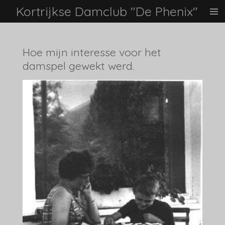
Kortrijkse Damclub "De Phenix"
Ga
direct
naar
de
Hoe mijn interesse voor het
hoofdinhoud
damspel gewekt werd.