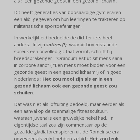
als : 'Een gezonde geest in een gezond lichaam'.
Dit heeft generaties van boosaardige gymleraren
een alibi gegeven om hun leerlingen te trakteren op
militaristische sportoefeningen.
In werkelijkheid bedoelde de dichter iets heel
anders. In zijn
satires (!)
, waaruit bovenstaande
spreuk een onvolledig citaat vormt, schrijft hij
breedsprakeriger : “Orandum est ut sit mens sana
in corpore sano” ( “Een mens moet bidden voor een
gezonde geest in een gezond lichaam”) of in goed
Nederlands :
Het zou mooi zijn als er in een
gezond lichaam ook een gezonde geest zou
schuilen.
Dat was niet als loftuiting bedoeld, maar eerder als
een aanval op de toenmalige fitnesscultuur,
waaraan Juvenalis een gruwelijke hekel had. In
eigentijdse taal zou zijn commentaar op de
gezalfde gladiatorenspieren uit de Romeinse era
ongeveer als volgt hebben geluid :
Het zou leuk