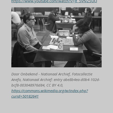
https://www.youtube.com/watch?v=Jt_5VfvZ5UQ
Door Onbekend - Nationaal Archief, Fotocollectie
Anefo, Nationaal Archief: entry abe8b4ea-d0b4-102d-
bcf8-003048976d84, CC BY 4.0,
https://commons.wikimedia.org/w/index.php?
curid=50182641