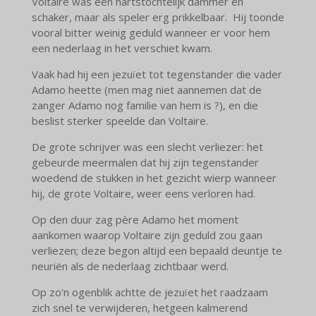
Voltaire was een hartstochtelijk dammer en
schaker, maar als speler erg prikkelbaar. Hij toonde
vooral bitter weinig geduld wanneer er voor hem
een nederlaag in het verschiet kwam.
Vaak had hij een jezuïet tot tegenstander die vader
Adamo heette (men mag niet aannemen dat de
zanger Adamo nog familie van hem is ?), en die
beslist sterker speelde dan Voltaire.
De grote schrijver was een slecht verliezer: het
gebeurde meermalen dat hij zijn tegenstander
woedend de stukken in het gezicht wierp wanneer
hij, de grote Voltaire, weer eens verloren had.
Op den duur zag père Adamo het moment
aankomen waarop Voltaire zijn geduld zou gaan
verliezen; deze begon altijd een bepaald deuntje te
neuriën als de nederlaag zichtbaar werd.
Op zo'n ogenblik achtte de jezuïet het raadzaam
zich snel te verwijderen, hetgeen kalmerend