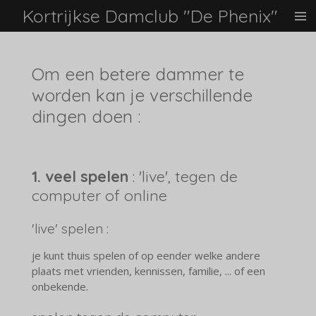
Kortrijkse Damclub "De Phenix"
Ga
direct
naar
de
Om een betere dammer te
hoofdinhoud
worden kan je verschillende
dingen doen :
1. veel spelen
: 'live', tegen de
computer of online
'live' spelen :
je kunt thuis spelen of op eender welke andere
plaats met vrienden, kennissen, familie, ... of een
onbekende.