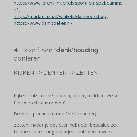
https://www.leren.nl/rubriek/sport_en_spel/damme
n/
;
https://marktplaza.nl/winkels/damboekshop
;
https://www.damboeken.nl/
4.
Jezelf een
'denk'houding
aanleren :
KIJKEN => DENKEN => ZETTEN
Kijken : links, rechts, boven, onder, midden : welke
figuren/patronen zie ik ?
Denken : plannen maken (zie hieronder)
Zetten : nadat je besloten hebt een bepaalde zet
te doen : eerst nog eventjes controleren welke