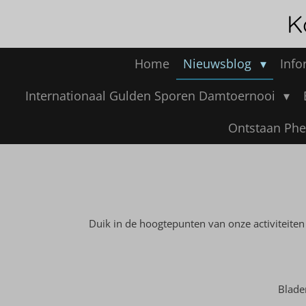
Ga
K
direct
naar
de
Home
Nieuwsblog
Info
hoofdinhoud
Internationaal Gulden Sporen Damtoernooi
Ontstaan Phe
Duik in de hoogtepunten van onze activiteiten
Blade