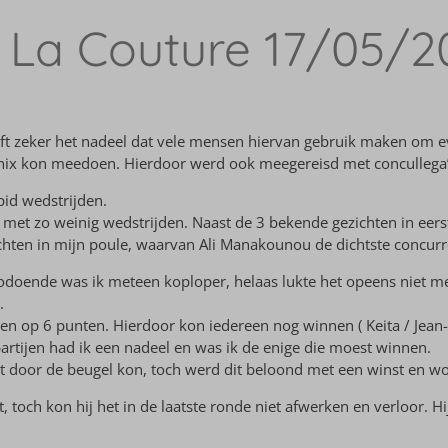
 La Couture 17/05/2
ft zeker het nadeel dat vele mensen hiervan gebruik maken om ev
ix kon meedoen. Hierdoor werd ook meegereisd met concullega’s ui
pid wedstrijden.
met zo weinig wedstrijden. Naast de 3 bekende gezichten in eerste
chten in mijn poule, waarvan Ali Manakounou de dichtste concurr
 Zodoende was ik meteen koploper, helaas lukte het opeens niet 
.
 op 6 punten. Hierdoor kon iedereen nog winnen ( Keita / Jean-Pau
partijen had ik een nadeel en was ik de enige die moest winnen.
et door de beugel kon, toch werd dit beloond met een winst en wo
t, toch kon hij het in de laatste ronde niet afwerken en verloor