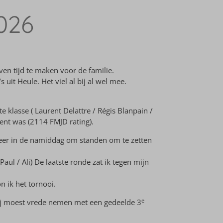
026
en tijd te maken voor de familie.
t Heule. Het viel al bij al wel mee.
 klasse ( Laurent Delattre / Régis Blanpain /
ent was (2114 FMJD rating).
meer in de namiddag om standen om te zetten
l / Ali) De laatste ronde zat ik tegen mijn
n ik het tornooi.
e
. Hij moest vrede nemen met een gedeelde 3