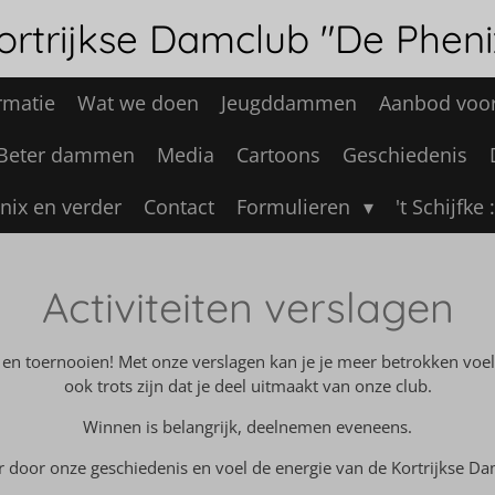
ortrijkse Damclub "De Pheni
rmatie
Wat we doen
Jeugddammen
Aanbod voor
Beter dammen
Media
Cartoons
Geschiedenis
nix en verder
Contact
Formulieren
't Schijfke
Activiteiten verslagen
 en toernooien! Met onze verslagen kan je je meer betrokken voele
ook trots zijn dat je deel uitmaakt van onze club.
Winnen is belangrijk, deelnemen eveneens.
r door onze geschiedenis en voel de energie van de Kortrijkse Da