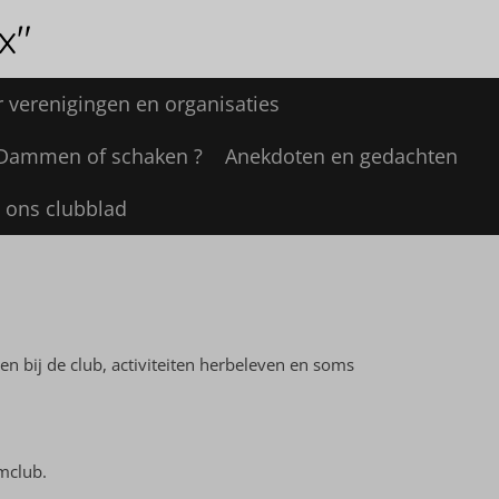
x"
 verenigingen en organisaties
Dammen of schaken ?
Anekdoten en gedachten
 : ons clubblad
n bij de club, activiteiten herbeleven en soms
mclub.