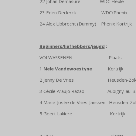
22 Johan Demasure WDC 
23 Eden Declerck WDC/P
24 Alex Libbrecht (Dummy) Phenix 
Beginners/liefhebbers/jeugd
:
VOLWASSENEN Pl
1
Nele Vandewoestyne
Kortr
2 Jenny De Vries Heusden-
3 Cécile Araujo Razao Aubigny
4 Marie-Josée de Vries-Janssen Heusde
5 Geert Lakiere Kor