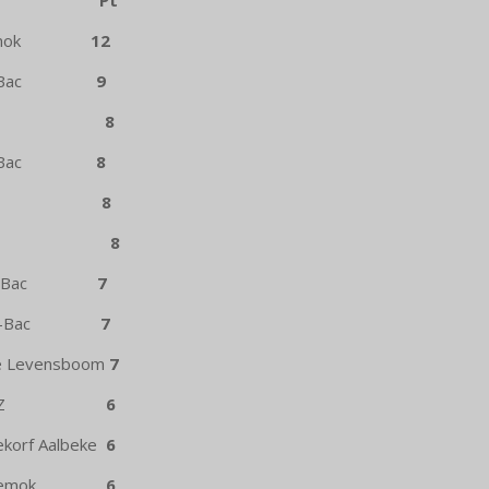
ats
Pt
k Bemok
12
-au-Bac
9
trijk SAZ
8
ny-au-Bac
8
ijk SAZ
8
ortrijk
8
y-au-Bac
7
-au-Bac
7
evensboom
7
ijk SAZ
6
rf Aalbeke
6
jk Bemok
6