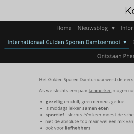
Ga
K
direct
naar
de
Home
Nieuwsblog
Info
hoofdinhoud
Internationaal Gulden Sporen Damtoernooi
Ontstaan Phen
Het Gulden Sporen Damtornooi werd de eerste 
Als we slechts een paar
kenmerken
mogen noe
gezellig
en
chill
, geen nerveus gedoe
's middags lekker
samen eten
sportief
: slechts één keer moest de sch
niet de absolute top maar wel een mix va
ook voor
liefhebbers