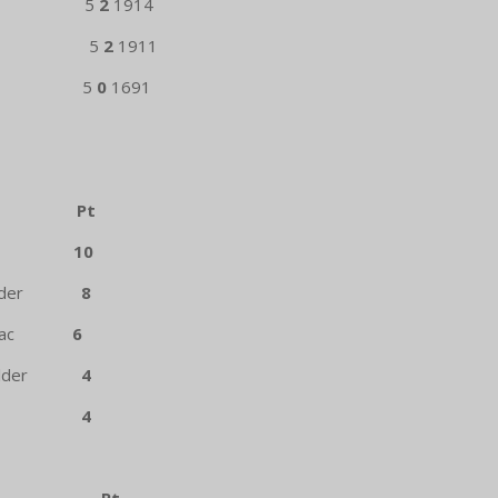
Heule 5
2
1914
henix 5
2
1911
Kortrijk 5
0
1691
aats
Pt
ijk
10
Zolder
8
-au-Bac
6
n-Zolder
4
trijk
4