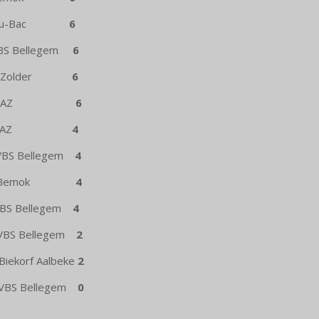
y-au-Bac
6
S Bellegem
6
n Zolder
6
ijk SAZ
6
ijk SAZ
4
S Bellegem
4
ijk Bemok
4
S Bellegem
4
BS Bellegem
2
orf Aalbeke
2
S Bellegem
0