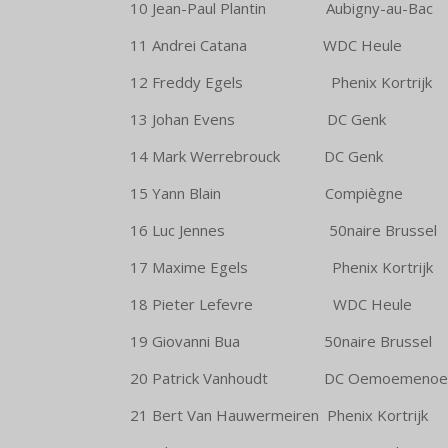
10 Jean-Paul Plantin Aubigny-
11 Andrei Catana WDC H
12 Freddy Egels Phenix Ko
13 Johan Evens DC 
14 Mark Werrebrouck DC
15 Yann Blain Compi
16 Luc Jennes 50naire Br
17 Maxime Egels Phenix Kor
18 Pieter Lefevre WDC 
19 Giovanni Bua 50naire Br
20 Patrick Vanhoudt DC Oemo
21 Bert Van Hauwermeiren Phenix K