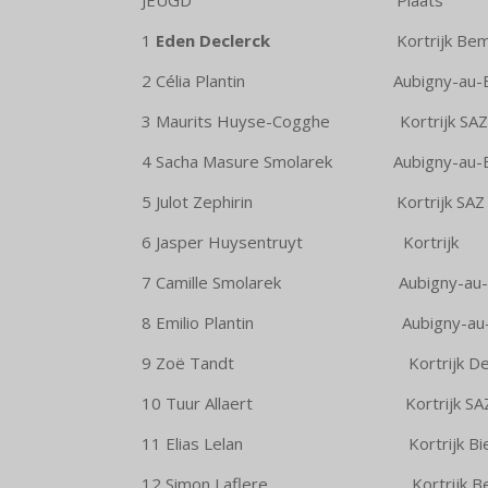
JEUGD Pla
1
Eden Declerck
Kortrij
2 Célia Plantin Aubigny
3 Maurits Huyse-Cogghe Kor
4 Sacha Masure Smolarek Aubig
5 Julot Zephirin Kortr
6 Jasper Huysentruyt K
7 Camille Smolarek Aubign
8 Emilio Plantin Aubigny
9 Zoë Tandt Kortrijk De L
10 Tuur Allaert Kortr
11 Elias Lelan Kortrijk Bieko
12 Simon Laflere Kortri