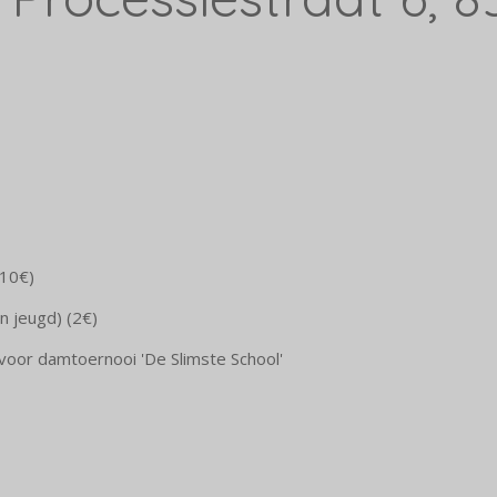
(10€)
n jeugd) (2€)
voor damtoernooi 'De Slimste School'