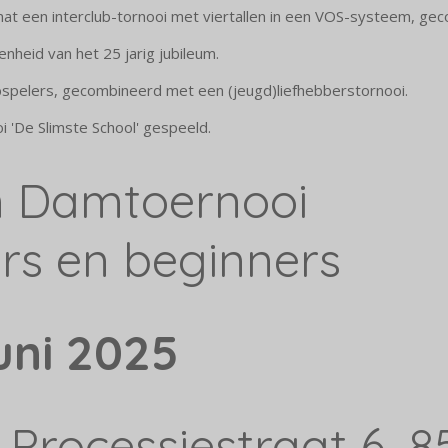
t een interclub-tornooi met viertallen in een VOS-systeem, gec
nheid van het 25 jarig jubileum.
ubspelers, gecombineerd met een (jeugd)liefhebberstornooi.
 'De Slimste School' gespeeld.
n Damtoernooi
rs en beginners
uni 2025
Processiestraat 6, 85