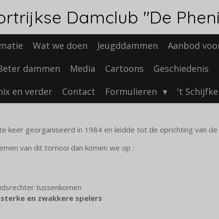
ortrijkse Damclub "De Pheni
rmatie
Wat we doen
Jeugddammen
Aanbod voor
Beter dammen
Media
Cartoons
Geschiedenis
ix en verder
Contact
Formulieren
't Schijfk
keer georganiseerd in 1984 en leidde tot de oprichting van de 
men van dit tornooi dan komen we op :
eidsrechter tussenkomen
n
sterke en zwakkere spelers