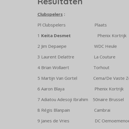
Resultaten
Clubspelers
:
Pl Clubspelers Plaa
1
Keita Desmet
Phenix Kortr
2 Jim Depaepe WDC He
3 Laurent Delattre La Co
4 Brian Wollaert Tor
5 Martijn Van Gortel Cema/De Va
6 Aaron Blaya Phenix Kor
7 Adiatou Adesoji Ibrahim 50naire 
8 Régis Blanpain Cam
9 Janes de Vries DC Oemoe