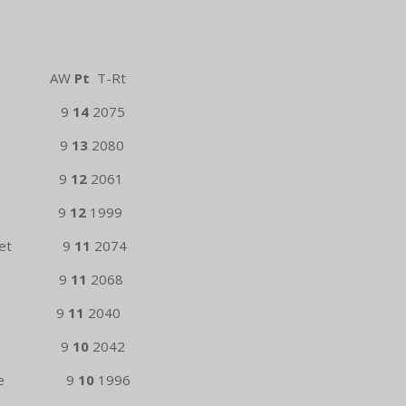
ts AW
Pt
T-Rt
ijk 9
14
2075
ule 9
13
2080
uture 9
12
2061
hout 9
12
1999
ste Zet 9
11
2074
trijk 9
11
2068
Brussel 9
11
2040
brai 9
10
2042
menoe 9
10
1996