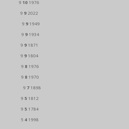
au-Bac 9
10
1976
eule 9
9
2022
rtrijk 9
9
1949
Genk 9
9
1934
 Genk 9
9
1871
ègne 9
9
1804
ussel 9
8
1976
trijk 9
8
1970
Heule 9
7
1898
ussel 9
5
1812
emenoe 9
5
1784
ortrijk 5
4
1998