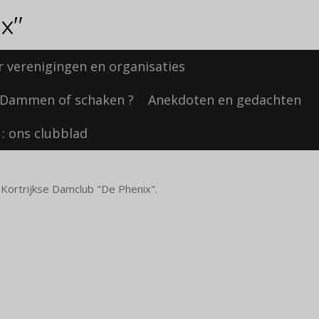
x"
 verenigingen en organisaties
Dammen of schaken ?
Anekdoten en gedachten
e : ons clubblad
Kortrijkse Damclub "De Phenix".