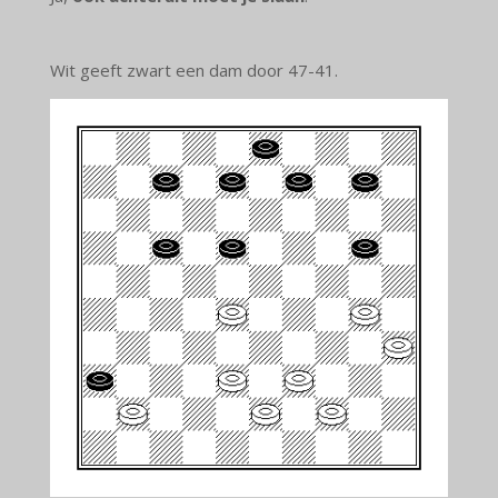
Wit geeft zwart een dam door 47-41.