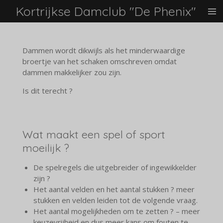
Kortrijkse Damclub "De Phenix"
Ga
direct
naar
de
Dammen wordt dikwijls als het minderwaardige
hoofdinhoud
broertje van het schaken omschreven omdat
dammen makkelijker zou zijn.
Is dit terecht ?
Wat maakt een spel of sport
moeilijk ?
De spelregels die uitgebreider of ingewikkelder
zijn ?
Het aantal velden en het aantal stukken ? meer
stukken en velden leiden tot de volgende vraag.
Het aantal mogelijkheden om te zetten ? – meer
keuzevrijheid en dus meer kans om fouten te