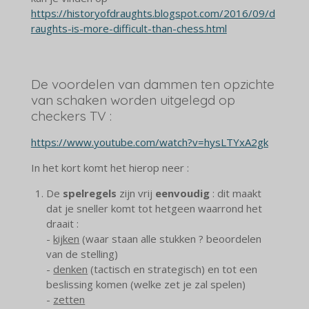
https://historyofdraughts.blogspot.com/2016/09/d
raughts-is-more-difficult-than-chess.html
De voordelen van dammen ten opzichte
van schaken worden uitgelegd op
checkers TV :
https://www.youtube.com/watch?v=hysLTYxA2gk
In het kort komt het hierop neer :
De
spelregels
zijn vrij
eenvoudig
: dit maakt
dat je sneller komt tot hetgeen waarrond het
draait :
-
kijken
(waar staan alle stukken ? beoordelen
van de stelling)
-
denken
(tactisch en strategisch) en tot een
beslissing komen (welke zet je zal spelen)
-
zetten