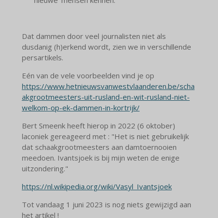
‘nieuwe’ mensen kennen.
Dat dammen door veel journalisten niet als
dusdanig (h)erkend wordt, zien we in verschillende
persartikels.
Eén van de vele voorbeelden vind je op
https://www.hetnieuwsvanwestvlaanderen.be/scha
akgrootmeesters-uit-rusland-en-wit-rusland-niet-
welkom-op-ek-dammen-in-kortrijk/
Bert Smeenk heeft hierop in 2022 (6 oktober)
laconiek gereageerd met : "
Het is niet gebruikelijk
dat schaakgrootmeesters aan damtoernooien
meedoen. Ivantsjoek is bij mijn weten de enige
uitzondering."
https://nl.wikipedia.org/wiki/Vasyl_Ivantsjoek
Tot vandaag 1 juni 2023 is nog niets gewijzigd aan
het artikel !